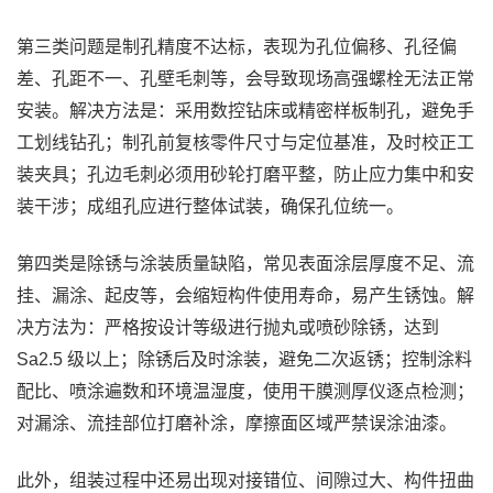
第三类问题是制孔精度不达标，表现为孔位偏移、孔径偏
差、孔距不一、孔壁毛刺等，会导致现场高强螺栓无法正常
安装。解决方法是：采用数控钻床或精密样板制孔，避免手
工划线钻孔；制孔前复核零件尺寸与定位基准，及时校正工
装夹具；孔边毛刺必须用砂轮打磨平整，防止应力集中和安
装干涉；成组孔应进行整体试装，确保孔位统一。
第四类是除锈与涂装质量缺陷，常见表面涂层厚度不足、流
挂、漏涂、起皮等，会缩短构件使用寿命，易产生锈蚀。解
决方法为：严格按设计等级进行抛丸或喷砂除锈，达到
Sa2.5 级以上；除锈后及时涂装，避免二次返锈；控制涂料
配比、喷涂遍数和环境温湿度，使用干膜测厚仪逐点检测；
对漏涂、流挂部位打磨补涂，摩擦面区域严禁误涂油漆。
此外，组装过程中还易出现对接错位、间隙过大、构件扭曲