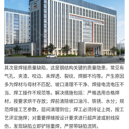
其次是焊接质量缺陷，这是钢结构关键的质量隐患，常见有
气孔、夹渣、咬边、未焊透、裂纹、焊脚不均等。产生原因
多为焊材与母材不匹配、坡口清理不干净、焊接电流电压不
当、焊工操作不规范等。解决措施包括：严格选用合格焊
材，按要求烘干存放；焊前清除坡口油污、铁锈、水分；规
范焊接工艺参数，层间清理到位；焊工必须持证上岗，按工
艺评定施焊；对重要焊缝按设计要求进行超声波或射线探
伤，发现缺陷立即铲除重焊，严禁带缺陷流转。