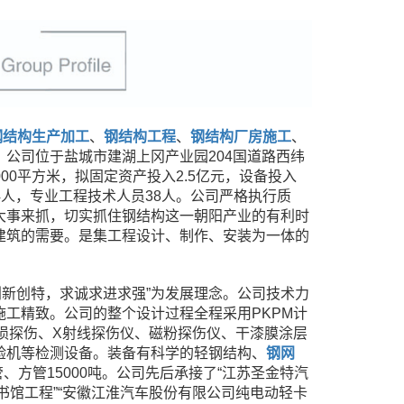
钢结构生产加工
、
钢结构工程
、
钢结构厂房施工
、
公司位于盐城市建湖上冈产业园204国道路西纬
000平方米，拟固定资产投入2.5亿元，设备投入
师4人，专业工程技术人员38人。公司严格执行质
大事来抓，切实抓住钢结构这一朝阳产业的有利时
建筑的需要。是集工程设计、制作、安装为一体的
创新创特，求诚求进求强”为发展理念。公司技术力
工精致。公司的整个设计过程全程采用PKPM计
损探伤、X射线探伤仪、磁粉探伤仪、干漆膜涂层
验机等检测设备。装备有科学的轻钢结构、
钢网
、方管15000吨。公司先后承接了“江苏圣金特汽
图书馆工程”“安徽江淮汽车股份有限公司纯电动轻卡